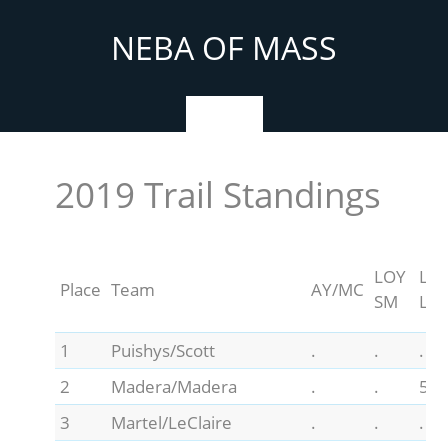
Skip
to
NEBA OF MASS
content
Menu
2019 Trail Standings
LOY
LO
Place
Team
AY/MC
SM
LM
1
Puishys/Scott
.
.
.
2
Madera/Madera
.
.
5.8
3
Martel/LeClaire
.
.
.