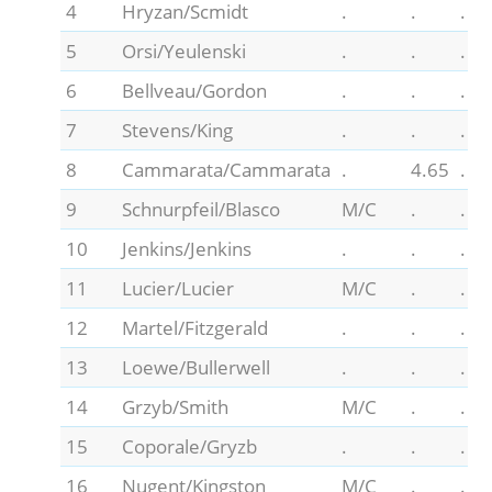
4
Hryzan/Scmidt
.
.
.
5
Orsi/Yeulenski
.
.
.
6
Bellveau/Gordon
.
.
.
7
Stevens/King
.
.
.
8
Cammarata/Cammarata
.
4.65
.
9
Schnurpfeil/Blasco
M/C
.
.
10
Jenkins/Jenkins
.
.
.
11
Lucier/Lucier
M/C
.
.
12
Martel/Fitzgerald
.
.
.
13
Loewe/Bullerwell
.
.
.
14
Grzyb/Smith
M/C
.
.
15
Coporale/Gryzb
.
.
.
16
Nugent/Kingston
M/C
.
.